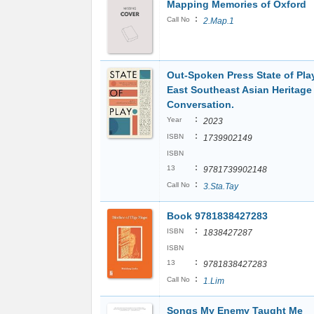
Mapping Memories of Oxford
:
Call No
2.Map.1
Out-Spoken Press State of Pla
East Southeast Asian Heritage 
Conversation.
:
Year
2023
:
ISBN
1739902149
ISBN
:
13
9781739902148
:
Call No
3.Sta.Tay
Book 9781838427283
:
ISBN
1838427287
ISBN
:
13
9781838427283
:
Call No
1.Lim
Songs My Enemy Taught Me