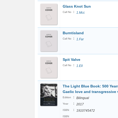
Glass Knot Sun
:
Call No
1.Mcc
Burntisland
:
Call No
1.Far
Spit Valve
:
Call No
1.Ell
The Light Blue Book: 500 Year
Gaelic love and transgressive 
:
Edition
Bilingual
:
Year
2017
:
ISBN
1910745472
ISBN