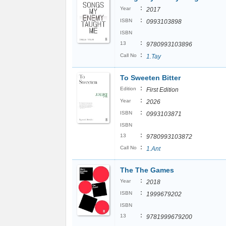
:
Year
2017
:
ISBN
0993103898
ISBN
:
13
9780993103896
:
Call No
1.Tay
To Sweeten Bitter
:
Edition
First Edition
:
Year
2026
:
ISBN
0993103871
ISBN
:
13
9780993103872
:
Call No
1.Ant
The The Games
:
Year
2018
:
ISBN
1999679202
ISBN
:
13
9781999679200