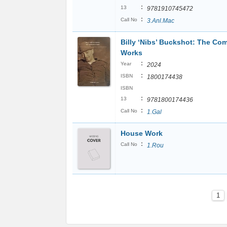
:
13
9781910745472
:
Call No
3.Anl.Mac
Billy ‘Nibs’ Buckshot: The Co
Works
:
Year
2024
:
ISBN
1800174438
ISBN
:
13
9781800174436
:
Call No
1.Gal
House Work
:
Call No
1.Rou
1