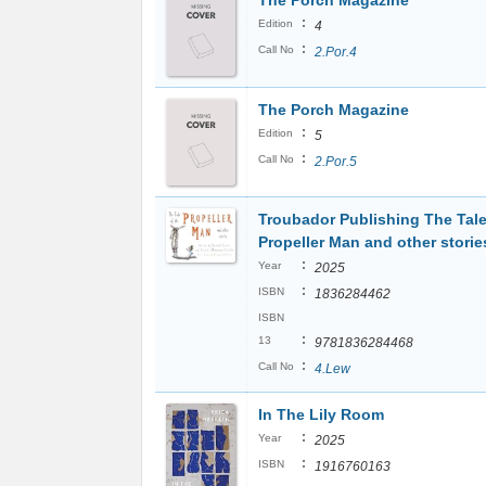
The Porch Magazine
:
Edition
4
:
Call No
2.Por.4
The Porch Magazine
:
Edition
5
:
Call No
2.Por.5
Troubador Publishing The Tale
Propeller Man and other storie
:
Year
2025
:
ISBN
1836284462
ISBN
:
13
9781836284468
:
Call No
4.Lew
In The Lily Room
:
Year
2025
:
ISBN
1916760163