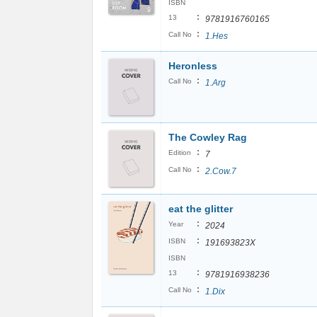
ISBN
:
13
9781916760165
:
Call No
1.Hes
Heronless
:
Call No
1.Arg
The Cowley Rag
:
Edition
7
:
Call No
2.Cow.7
eat the glitter
:
Year
2024
:
ISBN
191693823X
ISBN
:
13
9781916938236
:
Call No
1.Dix