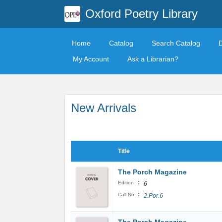
Oxford Poetry Library
Home
Catalog
Search Catalog
My Account
Ask a Librarian?
New Arrivals
Title
The Porch Magazine
:
Edition
6
:
Call No
2.Por.6