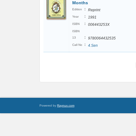
Months
:
Edition
Reprint
:
Year
1991
:
ISBN
006443253X
ISBN
:
13
9780064432535
:
Call No
4.Sen
Powered by
Raynux.com