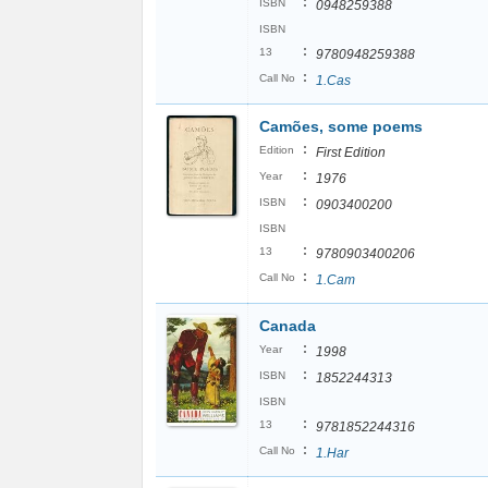
:
ISBN
0948259388
ISBN
:
13
9780948259388
:
Call No
1.Cas
Camões, some poems
:
Edition
First Edition
:
Year
1976
:
ISBN
0903400200
ISBN
:
13
9780903400206
:
Call No
1.Cam
Canada
:
Year
1998
:
ISBN
1852244313
ISBN
:
13
9781852244316
:
Call No
1.Har