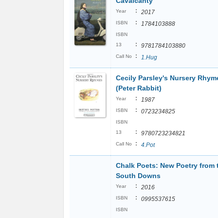
Cavalcanty
:
Year
2017
:
ISBN
1784103888
ISBN
:
13
9781784103880
:
Call No
1.Hug
Cecily Parsley's Nursery Rhym
(Peter Rabbit)
:
Year
1987
:
ISBN
0723234825
ISBN
:
13
9780723234821
:
Call No
4.Pot
Chalk Poets: New Poetry from 
South Downs
:
Year
2016
:
ISBN
0995537615
ISBN