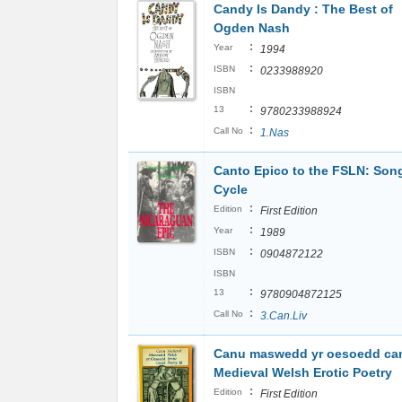
Candy Is Dandy : The Best of
Ogden Nash
:
Year
1994
:
ISBN
0233988920
ISBN
:
13
9780233988924
:
Call No
1.Nas
Canto Epico to the FSLN: Son
Cycle
:
Edition
First Edition
:
Year
1989
:
ISBN
0904872122
ISBN
:
13
9780904872125
:
Call No
3.Can.Liv
Canu maswedd yr oesoedd can
Medieval Welsh Erotic Poetry
:
Edition
First Edition