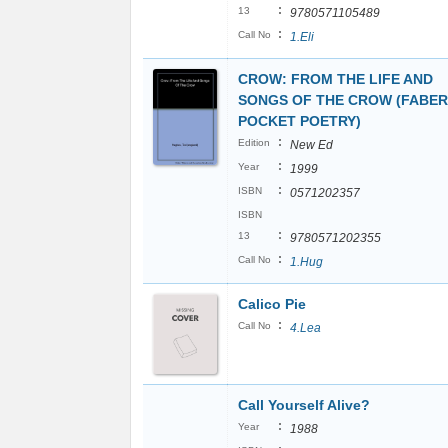
:
13
9780571105489
:
Call No
1.Eli
CROW: FROM THE LIFE AND
SONGS OF THE CROW (FABER
POCKET POETRY)
:
Edition
New Ed
:
Year
1999
:
ISBN
0571202357
ISBN
:
13
9780571202355
:
Call No
1.Hug
Calico Pie
:
Call No
4.Lea
Call Yourself Alive?
:
Year
1988