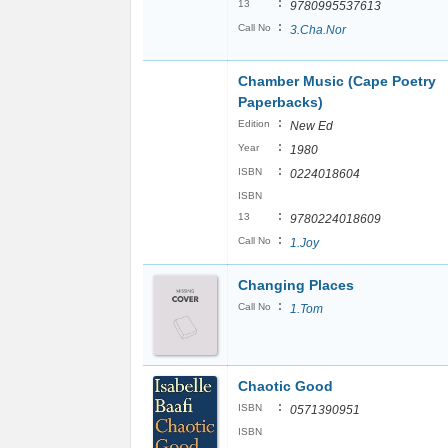
:
13
9780995537613
:
Call No
3.Cha.Nor
Chamber Music (Cape Poetry
Paperbacks)
:
Edition
New Ed
:
Year
1980
:
ISBN
0224018604
ISBN
:
13
9780224018609
:
Call No
1.Joy
Changing Places
:
Call No
1.Tom
Chaotic Good
:
ISBN
0571390951
ISBN