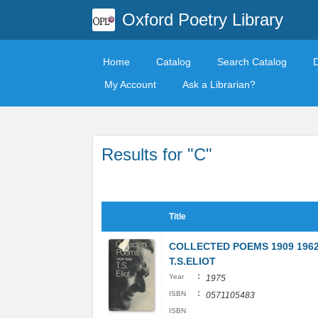
Oxford Poetry Library
Home
Catalog
Search Catalog
My Account
Ask a Librarian?
Results for "C"
Title
COLLECTED POEMS 1909 196
T.S.ELIOT
:
Year
1975
:
ISBN
0571105483
ISBN