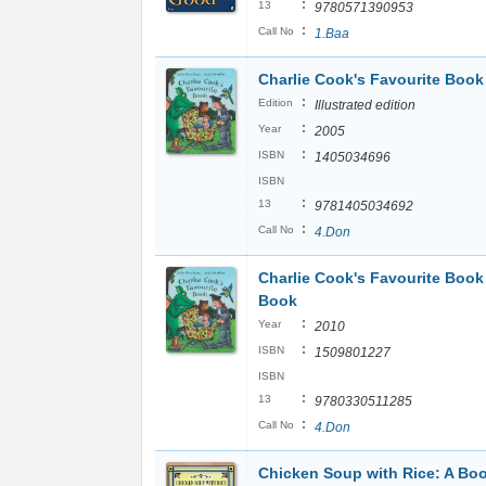
:
13
9780571390953
:
Call No
1.Baa
Charlie Cook's Favourite Book
:
Edition
Illustrated edition
:
Year
2005
:
ISBN
1405034696
ISBN
:
13
9781405034692
:
Call No
4.Don
Charlie Cook's Favourite Book
Book
:
Year
2010
:
ISBN
1509801227
ISBN
:
13
9780330511285
:
Call No
4.Don
Chicken Soup with Rice: A Boo