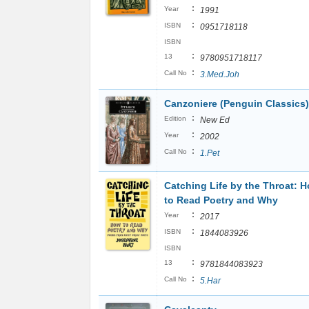
:
Year
1991
:
ISBN
0951718118
ISBN
:
13
9780951718117
:
Call No
3.Med.Joh
Canzoniere (Penguin Classics)
:
Edition
New Ed
:
Year
2002
:
Call No
1.Pet
Catching Life by the Throat: 
to Read Poetry and Why
:
Year
2017
:
ISBN
1844083926
ISBN
:
13
9781844083923
:
Call No
5.Har