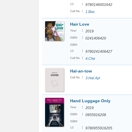
:
13
9780146001642
:
Call No
1.Bas
Hair Love
:
Year
2019
:
ISBN
0241406420
ISBN
:
13
9780241406427
:
Call No
4.Che
Hal-an-tow
:
Call No
3.Hal.Ayr
Hand Luggage Only
:
Year
2019
:
ISBN
0955916208
ISBN
:
13
9780955916205