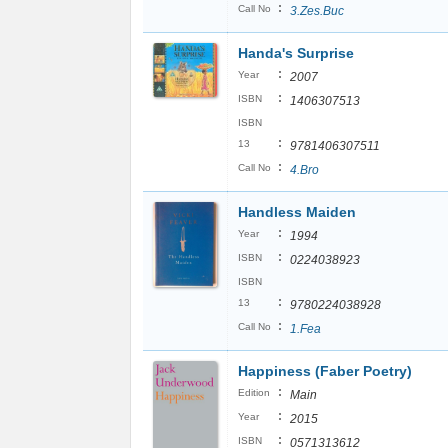
:
Call No
3.Zes.Buc
Handa's Surprise
:
Year
2007
:
ISBN
1406307513
ISBN
:
13
9781406307511
:
Call No
4.Bro
Handless Maiden
:
Year
1994
:
ISBN
0224038923
ISBN
:
13
9780224038928
:
Call No
1.Fea
Happiness (Faber Poetry)
:
Edition
Main
:
Year
2015
:
ISBN
0571313612