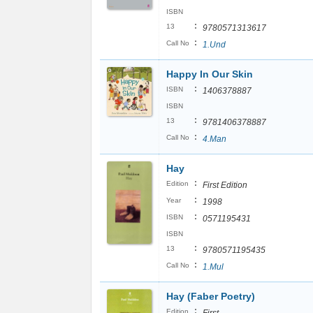
ISBN
:
13
9780571313617
:
Call No
1.Und
Happy In Our Skin
:
ISBN
1406378887
ISBN
:
13
9781406378887
:
Call No
4.Man
Hay
:
Edition
First Edition
:
Year
1998
:
ISBN
0571195431
ISBN
:
13
9780571195435
:
Call No
1.Mul
Hay (Faber Poetry)
:
Edition