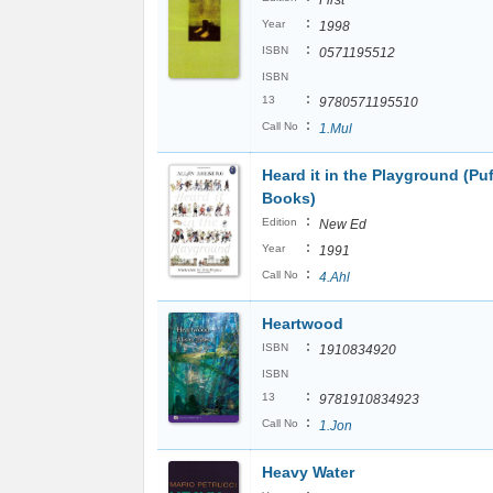
First
:
Year
1998
:
ISBN
0571195512
ISBN
:
13
9780571195510
:
Call No
1.Mul
Heard it in the Playground (Puf
Books)
:
Edition
New Ed
:
Year
1991
:
Call No
4.Ahl
Heartwood
:
ISBN
1910834920
ISBN
:
13
9781910834923
:
Call No
1.Jon
Heavy Water