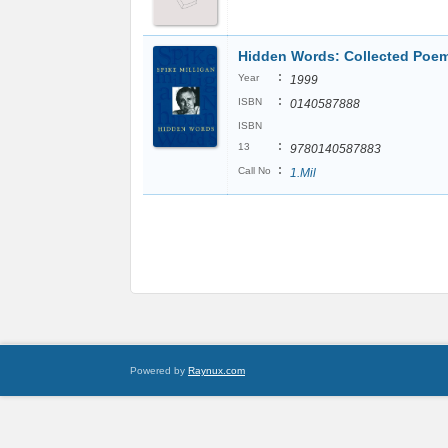
Hidden Words: Collected Poe
:
Year
1999
:
ISBN
0140587888
ISBN
:
13
9780140587883
:
Call No
1.Mil
Powered by
Raynux.com