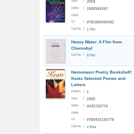
:
Year
2004
:
ISBN
1900564343
ISBN
:
13
9781900564342
:
Call No
1.Pet
Heavy Water: A Film from
Chernobyl
:
Call No
6.Pet
Heinemann Poetry Bookshelf:
Keats Selected Poems and
Letters
:
Edition
1
:
Year
1995
:
ISBN
0435150774
ISBN
:
13
9780435150778
:
Call No
1.Kea