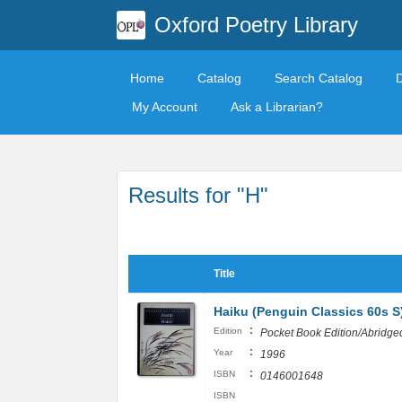
Oxford Poetry Library
Home
Catalog
Search Catalog
My Account
Ask a Librarian?
Results for "H"
Title
Haiku (Penguin Classics 60s S
:
Edition
Pocket Book Edition/Abridge
:
Year
1996
:
ISBN
0146001648
ISBN