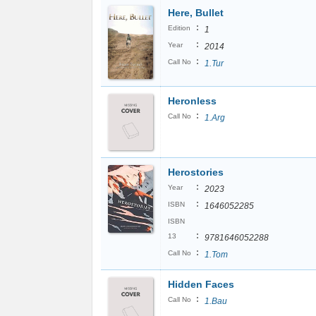
Here, Bullet
:
Edition
1
:
Year
2014
:
Call No
1.Tur
Heronless
:
Call No
1.Arg
Herostories
:
Year
2023
:
ISBN
1646052285
ISBN
:
13
9781646052288
:
Call No
1.Tom
Hidden Faces
:
Call No
1.Bau